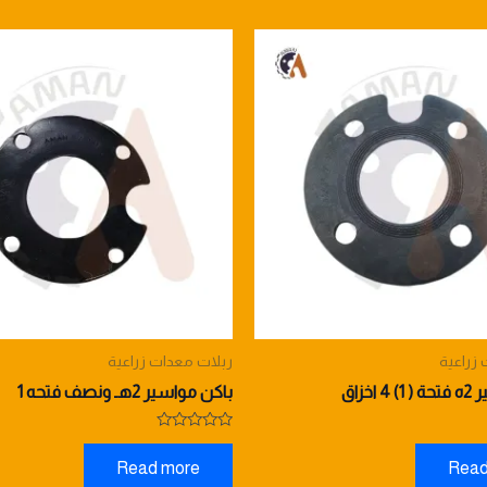
زراعية
ربلات معدات زراعية
اخزاق
باكن مواسير 2هـ ونصف فتحه 1
Rated
0
Read more
Read
out
of