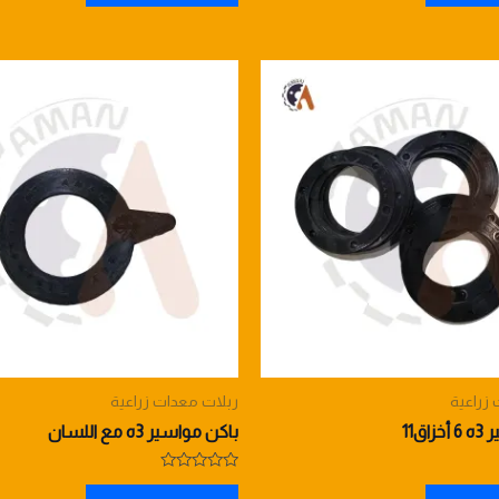
5
زراعية
ربلات معدات زراعية
ق11
باكن مواسير 3ه مع اللسان
Rated
0