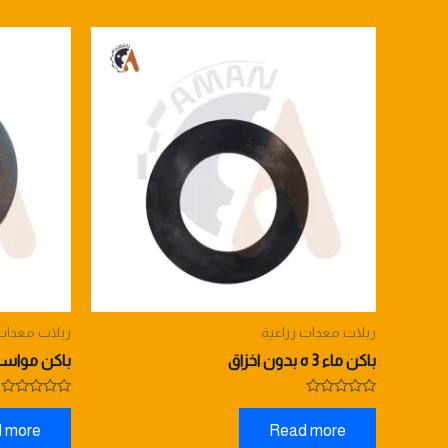
ربلات معدات زراعية
ربلات معدات 
باكن ماء 3 ه بدون اخزاق
باكن مواسير 2ه فتحة ( 1) 4 
Rated
Rated
0
0
 more
Read more
out
out
of
of