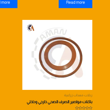
 more
Read more
out
out
of
of
5
5
ربلات معدات زراعية
باكنات مواصير الصرف الصحي خارجي وداخلي