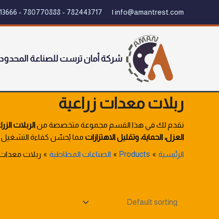
خطي
782443717 - 780770888 - 01313666 - 778450000
info@amantrest.com |
لى
لمحتوى
شركة أمان ترست للصناعة المحدود
ربلات معدات زراعية
نقدم لك في هذا القسم مجموعة متخصصة من
الربلات الزرا
العزل، الحماية، وتقليل الاهتزازات
مما يُحسّن كفاءة التشغيل 
الرئيسية
Products
الصناعات المطاطية
ربلات معدات 