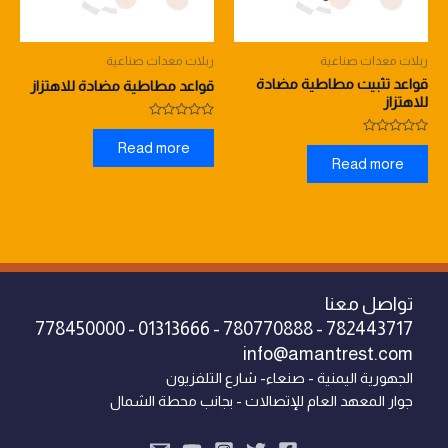
ربلات معدات صناعية
ربلات معدات صناعية
قواعد تثبيت مطاطية مضادة
قواعد مطاطية مضادة للاهتزاز
للاهتزاز
Rated
0
Rated
Read more
out
0
Read more
of
out
5
of
5
تواصل معنا
782443717 - 780770888 - 01313666 - 778450000
info@amantrest.com
الجهورية اليمنية - صنعاء- شارع التلفزيون
جوار المعهد العام للإتصالات - بجانب محطة الشمال